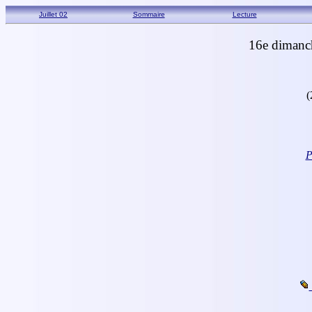
Juillet 02
Sommaire
Lecture
16e dimanch
(
P