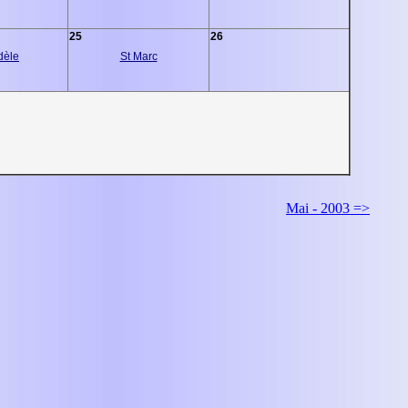
25
26
dèle
St Marc
Mai - 2003 =>