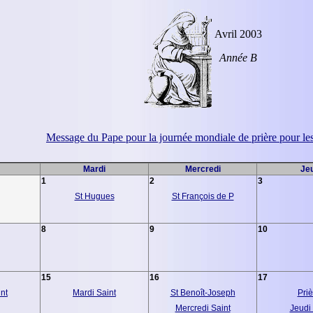
Avril 2003
Année B
Message du Pape pour la journée mondiale de prière pour le
Mardi
Mercredi
Je
1
2
3
St Hugues
St François de P
8
9
10
15
16
17
nt
Mardi Saint
St Benoît-Joseph
Priè
Mercredi Saint
Jeudi 