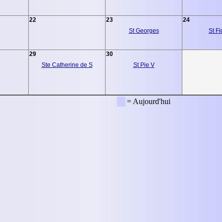
22
23
24
St Georges
St Fi
29
30
Ste Catherine de S
St Pie V
= Aujourd'hui