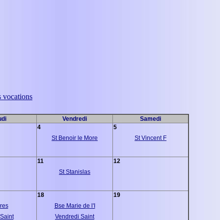
s vocations
udi
Vendredi
Samedi
4
5
St Benoir le More
St Vincent F
11
12
St Stanislas
18
19
res
Bse Marie de l'I
Saint
Vendredi Saint