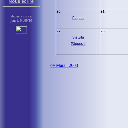
Nous écrire
20
21
dernière mise à
Pâques
jour le 04/09/10
27
28
Ste Zita
Pâques II
<= Mars - 2003