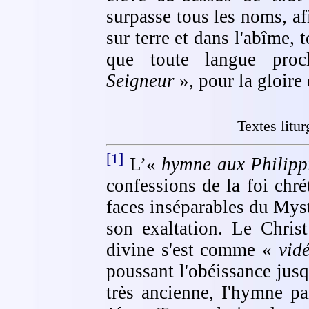
surpasse tous les noms, a
sur terre et dans l'abîme, 
que toute langue pr
Seigneur
», pour la gloire 
Textes litu
[1]
L’«
hymne aux Philipp
confessions de la foi chré
faces inséparables du Myst
son exaltation. Le Chris
divine s'est comme «
vid
poussant l'obéissance jus
très ancienne, I'hymne pa